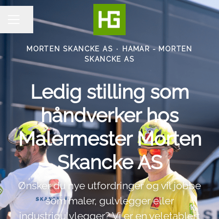
Del siden
KARRIEREMENY
MORTEN SKANCKE AS
·
HAMAR - MORTEN
SKANCKE AS
Ledig stilling som
håndverker hos
Malermester Morten
Skancke AS
Ønsker du nye utfordringer og vil jobbe
som maler, gulvlegger eller
industrigulvlegger? Vi er en veletablert