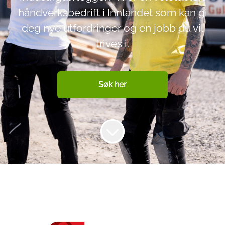
håndverksbedrift i Innlandet som kan gi
deg nye utfordringer og en jobb du vil
trives i.
Søk her