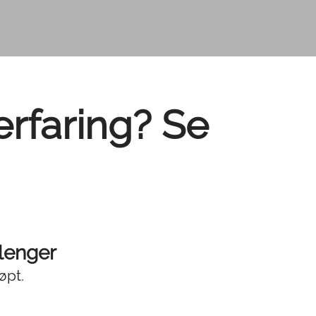
erfaring? Se
 lenger
øpt.