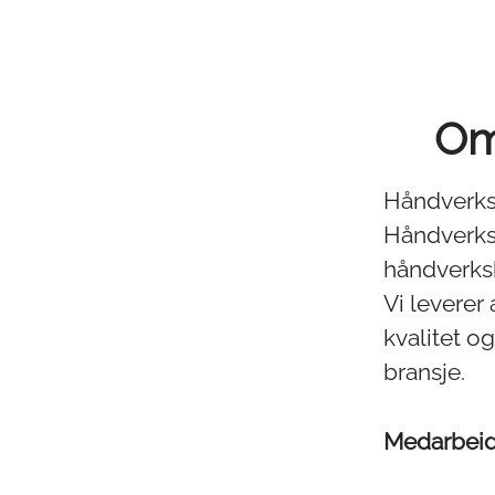
Om
Håndverksg
Håndverks
håndverksb
Vi leverer 
kvalitet o
bransje.
Medarbei