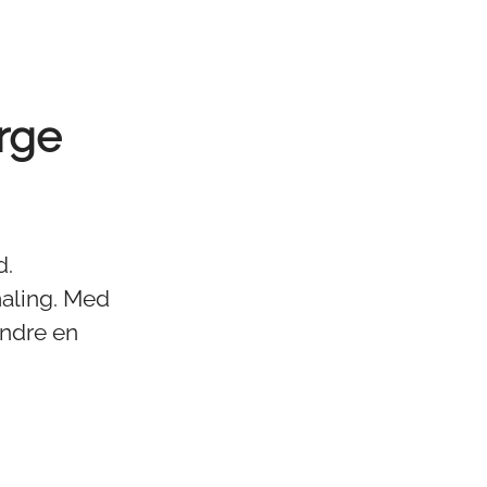
rge
d.
 maling. Med
endre en